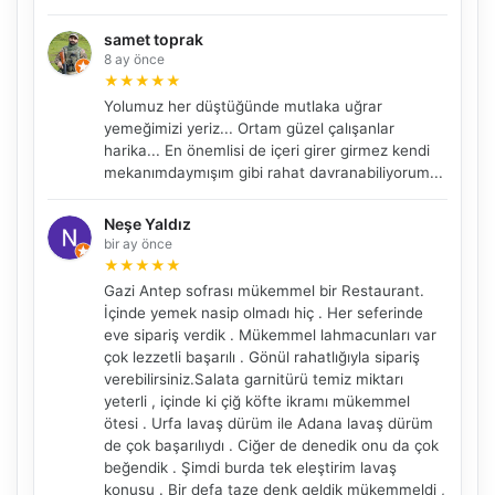
samet toprak
8 ay önce
★
★
★
★
★
Yolumuz her düştüğünde mutlaka uğrar
yemeğimizi yeriz... Ortam güzel çalışanlar
harika... En önemlisi de içeri girer girmez kendi
mekanımdaymışım gibi rahat davranabiliyorum...
Neşe Yaldız
bir ay önce
★
★
★
★
★
Gazi Antep sofrası mükemmel bir Restaurant.
İçinde yemek nasip olmadı hiç . Her seferinde
eve sipariş verdik . Mükemmel lahmacunları var
çok lezzetli başarılı . Gönül rahatlığıyla sipariş
verebilirsiniz.Salata garnitürü temiz miktarı
yeterli , içinde ki çiğ köfte ikramı mükemmel
ötesi . Urfa lavaş dürüm ile Adana lavaş dürüm
de çok başarılıydı . Ciğer de denedik onu da çok
beğendik . Şimdi burda tek eleştirim lavaş
konusu . Bir defa taze denk geldik mükemmeldi ,