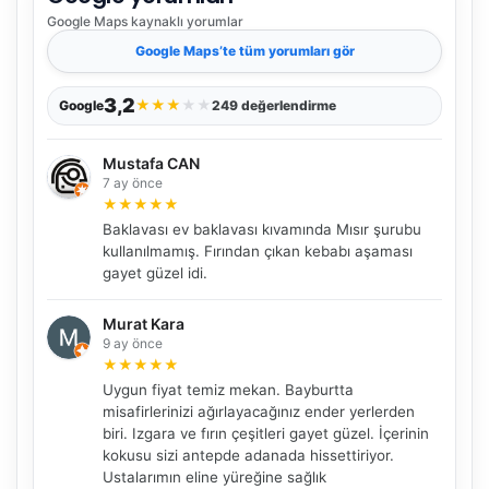
Google Maps
kaynaklı yorumlar
Google Maps
’te tüm yorumları gör
3,2
★
★
★
★
★
Google
249 değerlendirme
Mustafa CAN
7 ay önce
★
★
★
★
★
Baklavası ev baklavası kıvamında Mısır şurubu
kullanılmamış. Fırından çıkan kebabı aşaması
gayet güzel idi.
Murat Kara
9 ay önce
★
★
★
★
★
Uygun fiyat temiz mekan. Bayburtta
misafirlerinizi ağırlayacağınız ender yerlerden
biri. Izgara ve fırın çeşitleri gayet güzel. İçerinin
kokusu sizi antepde adanada hissettiriyor.
Ustalarımın eline yüreğine sağlık