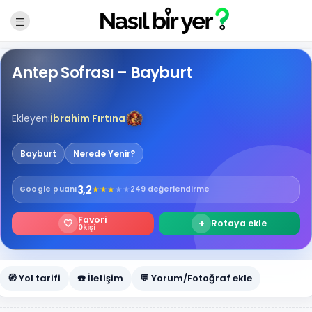
Antep Sofrası – Bayburt
Ekleyen:
İbrahim Fırtına
Bayburt
Nerede Yenir?
3,2
★
★
★
★
★
Google
puanı
249 değerlendirme
Favori
🤍
+
Rotaya ekle
0
kişi
🧭 Yol tarifi
☎️ İletişim
💬 Yorum/Fotoğraf ekle