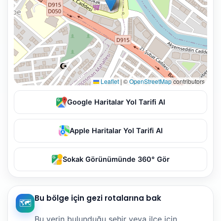
Leaflet
|
©
OpenStreetMap
contributors
Google Haritalar Yol Tarifi Al
Apple Haritalar Yol Tarifi Al
Sokak Görünümünde 360° Gör
Bu bölge için gezi rotalarına bak
🗺️
Bu yerin bulunduğu şehir veya ilçe için