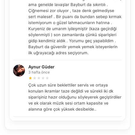
ama genelde lavaşlar Bayburt da sıkıntılı .
Çiğnemesi zor oluyor , taze denk gelmediyse
sert malesef . Bir puanı da bundan sebep kırmak
istemiyorum o güzel lahmacunların hatrına .
NBY Akıllı Asistan
Kuryeniz de umarım iyileşmiştir (kaza geçirdiği
söylenmişti ) son zamanlarda çünkü siparişleri
AI kullanmadan, sitedeki gerçek yerlerle akıllı rota
önerir.
gidip kendimiz aldık . Yorumu geç yapabildim .
Bayburt da güvenilir yemek yemek isteyenlerin
ilk uğrayacağı adres seçiyorum.
Aynur Güder
Şehir / ilçe
3 hafta önce
★
★
★
★
★
Çok uzun süre beklettiler servis ve ortaya
konulan ikramlar taze değildi ve sürekli iki dk
⭐ Popüler
🧭 Rehber
✨ İlk kez gelen
siparişiniz hazır olduğunu söyleyerek geçiştirdiler
ve ek olarak müzik sesi ortam kapasite ve
🏛️ Tarihi
🌿 Doğa
👨‍👩‍👧 Aile/Çocuk
alanına göre çok yüksek desibelde..
🍽️ Lezzet
⚡ Kısa
🚶 Yürüyüş
🚗 Arabayla
📸 Fotoğraf
🍃 Sakin