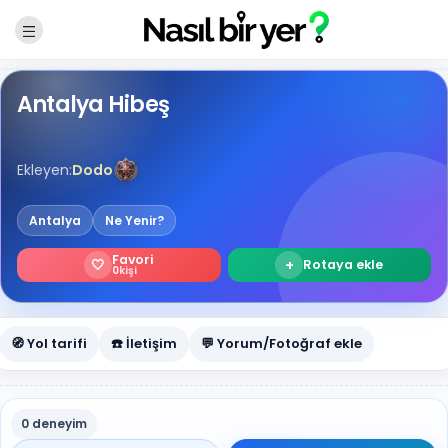
Antalya Hibeş
Ekleyen:
Dodo
Antalya
Ne Yenir?
Favori
🤍
+
Rotaya ekle
0
kişi
🧭 Yol tarifi
☎️ İletişim
💬 Yorum/Fotoğraf ekle
0 deneyim