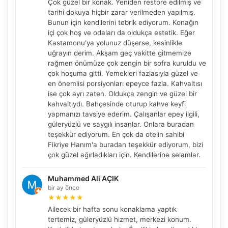
Çok güzel bir konak. Yeniden restore edilmiş ve
tarihi dokuya hiçbir zarar verilmeden yapılmış.
Bunun için kendilerini tebrik ediyorum. Konağın
içi çok hoş ve odaları da oldukça estetik. Eğer
Kastamonu'ya yolunuz düşerse, kesinlikle
uğrayın derim. Akşam geç vakitte gitmemize
rağmen önümüze çok zengin bir sofra kuruldu ve
çok hoşuma gitti. Yemekleri fazlasıyla güzel ve
en önemlisi porsiyonları epeyce fazla. Kahvaltısı
ise çok ayrı zaten. Oldukça zengin ve güzel bir
kahvaltıydı. Bahçesinde oturup kahve keyfi
yapmanızı tavsiye ederim. Çalışanlar epey ilgili,
güleryüzlü ve saygılı insanlar. Onlara buradan
teşekkür ediyorum. En çok da otelin sahibi
Fikriye Hanım'a buradan teşekkür ediyorum, bizi
çok güzel ağırladıkları için. Kendilerine selamlar.
Muhammed Ali AÇIK
bir ay önce
★
★
★
★
★
Ailecek bir hafta sonu konaklama yaptık
tertemiz, güleryüzlü hizmet, merkezi konum.