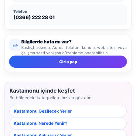
Telefon
(0366) 222 28 01
Bilgilerde hata mı var?
✏️
Başlık,hakkında, Adres, telefon, konum, web sitesi veya
çalışma saati yanlışsa düzenleme önerebilirsin.
Giriş yap
Kastamonu içinde keşfet
Bu bölgedeki kategorilere hızlıca göz atın.
Kastamonu Gezilecek Yerler
Kastamonu Nerede Yenir?
Kastamonu Kalınacak Yerler