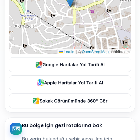
Leaflet
|
©
OpenStreetMap
contributors
Google Haritalar Yol Tarifi Al
Apple Haritalar Yol Tarifi Al
Sokak Görünümünde 360° Gör
Bu bölge için gezi rotalarına bak
🗺️
Bu yerin bulunduğu şehir veya ilçe için