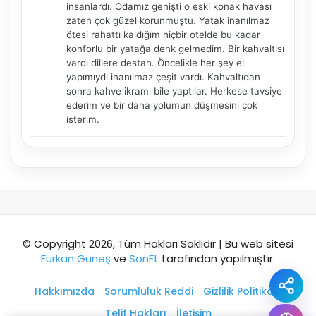
insanlardı. Odamız genişti o eski konak havası
zaten çok güzel korunmuştu. Yatak inanılmaz
Şehir / ilçe
ötesi rahattı kaldığım hiçbir otelde bu kadar
konforlu bir yatağa denk gelmedim. Bir kahvaltısı
vardı dillere destan. Öncelikle her şey el
yapımıydı inanılmaz çeşit vardı. Kahvaltıdan
⭐ Popüler
🧭 Rehber
✨ İlk kez gelen
sonra kahve ikramı bile yaptılar. Herkese tavsiye
ederim ve bir daha yolumun düşmesini çok
🏛️ Tarihi
🌿 Doğa
👨‍👩‍👧 Aile/Çocuk
isterim.
🍽️ Lezzet
⚡ Kısa
🚶 Yürüyüş
🚗 Arabayla
📸 Fotoğraf
🍃 Sakin
☔ Yağmurlu
🗓️ Hafta sonu
₺ Ekonomik
Durak
© Copyright 2026, Tüm Hakları Saklıdır | Bu web sitesi
Furkan Güneş
ve
SonFt
tarafından yapılmıştır.
Akıllı rota öner
Hakkımızda
Sorumluluk Reddi
Gizlilik Politikası
Telif Hakları
İletişim