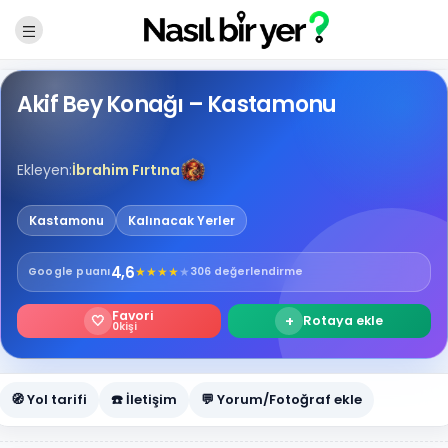
Akif Bey Konağı – Kastamonu
Ekleyen:
İbrahim Fırtına
Kastamonu
Kalınacak Yerler
4,6
★
★
★
★
★
Google
puanı
306 değerlendirme
Favori
🤍
+
Rotaya ekle
0
kişi
🧭 Yol tarifi
☎️ İletişim
💬 Yorum/Fotoğraf ekle