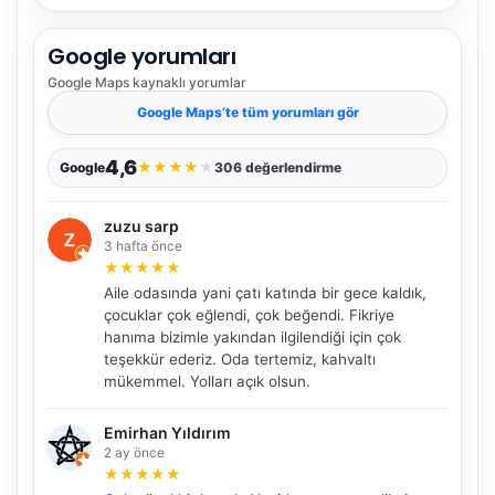
Google yorumları
Google Maps
kaynaklı yorumlar
Google Maps
’te tüm yorumları gör
4,6
★
★
★
★
★
Google
306 değerlendirme
zuzu sarp
3 hafta önce
★
★
★
★
★
Aile odasında yani çatı katında bir gece kaldık,
çocuklar çok eğlendi, çok beğendi. Fikriye
hanıma bizimle yakından ilgilendiği için çok
teşekkür ederiz. Oda tertemiz, kahvaltı
mükemmel. Yolları açık olsun.
Emirhan Yıldırım
2 ay önce
★
★
★
★
★