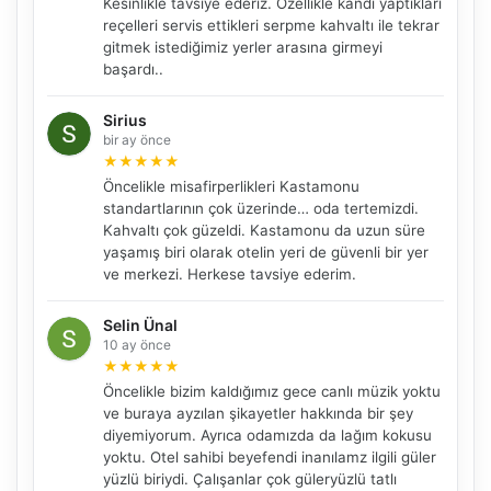
Kesinlikle tavsiye ederiz. Özellikle kandi yaptıkları
reçelleri servis ettikleri serpme kahvaltı ile tekrar
gitmek istediğimiz yerler arasına girmeyi
başardı..
Sirius
bir ay önce
★
★
★
★
★
Öncelikle misafirperlikleri Kastamonu
standartlarının çok üzerinde… oda tertemizdi.
Kahvaltı çok güzeldi. Kastamonu da uzun süre
yaşamış biri olarak otelin yeri de güvenli bir yer
ve merkezi. Herkese tavsiye ederim.
Selin Ünal
10 ay önce
★
★
★
★
★
NBY Akıllı Asistan
Öncelikle bizim kaldığımız gece canlı müzik yoktu
AI kullanmadan, sitedeki gerçek yerlerle akıllı rota
ve buraya ayzılan şikayetler hakkında bir şey
önerir.
diyemiyorum. Ayrıca odamızda da lağım kokusu
yoktu. Otel sahibi beyefendi inanılamz ilgili güler
yüzlü biriydi. Çalışanlar çok güleryüzlü tatlı