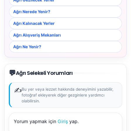
Ağrı Nerede Yenir?
Ağrı Kalınacak Yerler
Ağrı Alışveriş Mekanları
Ağrı Ne Yenir?
NBY Akıllı Asistan
💬
AI kullanmadan, sitedeki gerçek yerlerle akıllı rota
Ağrı Selekeli Yorumları
önerir.
✍️
Bu yer veya lezzet hakkında deneyimini yazabilir,
fotoğraf ekleyerek diğer gezginlere yardımcı
olabilirsin.
Şehir / ilçe
Yorum yapmak için
Giriş
yap.
⭐ Popüler
🧭 Rehber
✨ İlk kez gelen