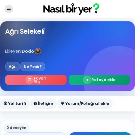
Ağrı Selekeli
Ekleyen:
Dodo
Ağrı
Ne Yenir?
Favori
🤍
+
Rotaya ekle
0
kişi
🧭 Yol tarifi
☎️ İletişim
💬 Yorum/Fotoğraf ekle
0 deneyim