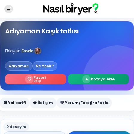
Adıyaman Kaşık tatlısı
Ekleyen:
Dodo
Adıyaman
Ne Yenir?
Favori
🤍
+
Rotaya ekle
0
kişi
🧭 Yol tarifi
☎️ İletişim
💬 Yorum/Fotoğraf ekle
0 deneyim