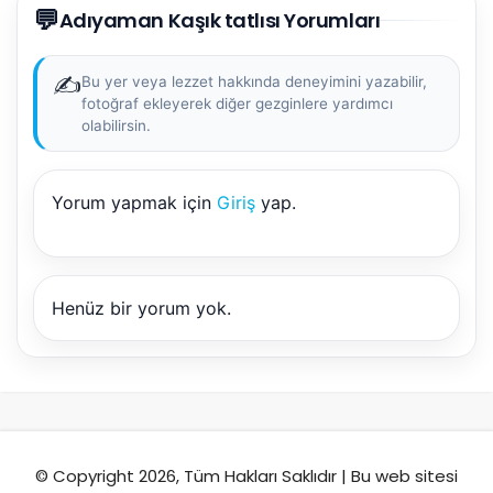
💬
AI kullanmadan, sitedeki gerçek yerlerle akıllı rota
Adıyaman Kaşık tatlısı Yorumları
önerir.
✍️
Bu yer veya lezzet hakkında deneyimini yazabilir,
fotoğraf ekleyerek diğer gezginlere yardımcı
olabilirsin.
Şehir / ilçe
Yorum yapmak için
Giriş
yap.
⭐ Popüler
🧭 Rehber
✨ İlk kez gelen
🏛️ Tarihi
🌿 Doğa
👨‍👩‍👧 Aile/Çocuk
Henüz bir yorum yok.
🍽️ Lezzet
⚡ Kısa
🚶 Yürüyüş
🚗 Arabayla
📸 Fotoğraf
🍃 Sakin
☔ Yağmurlu
🗓️ Hafta sonu
₺ Ekonomik
Durak
© Copyright 2026, Tüm Hakları Saklıdır | Bu web sitesi