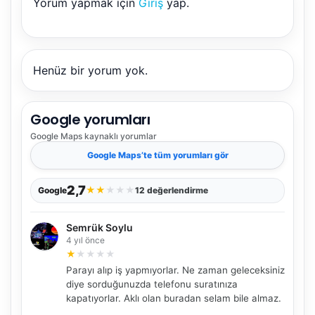
Yorum yapmak için
Giriş
yap.
Henüz bir yorum yok.
Google yorumları
Google Maps
kaynaklı yorumlar
Google Maps
’te tüm yorumları gör
2,7
★
★
★
★
★
Google
12 değerlendirme
Semrük Soylu
4 yıl önce
★
★
★
★
★
Parayı alıp iş yapmıyorlar. Ne zaman geleceksiniz
diye sorduğunuzda telefonu suratınıza
kapatıyorlar. Aklı olan buradan selam bile almaz.