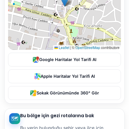
Leaflet
|
©
OpenStreetMap
contributors
Google Haritalar Yol Tarifi Al
Apple Haritalar Yol Tarifi Al
Sokak Görünümünde 360° Gör
Bu bölge için gezi rotalarına bak
🗺️
Bu yerin bulunduğu şehir veya ilçe için