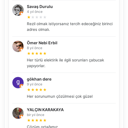
Savaş Durulu
4 yıl önce
★
★
★
★
★
Rezil olmak istiyorsanız tercih edeceğiniz birinci
adres olmalı.
Ömer Nebi Erbil
8 yıl önce
NBY Akıllı Asistan
★
★
★
★
★
AI kullanmadan, sitedeki gerçek yerlerle akıllı rota
Her türlü elektirik ile ılgili sorunları çabucak
önerir.
yapıyorlar.
gökhan dere
9 yıl önce
Şehir / ilçe
★
★
★
★
★
Her sorunumun çözülmesi çok güzel
YALÇIN KARAKAYA
⭐ Popüler
🧭 Rehber
✨ İlk kez gelen
bir yıl önce
★
★
★
★
★
🏛️ Tarihi
🌿 Doğa
👨‍👩‍👧 Aile/Çocuk
Çözüm ortağımız