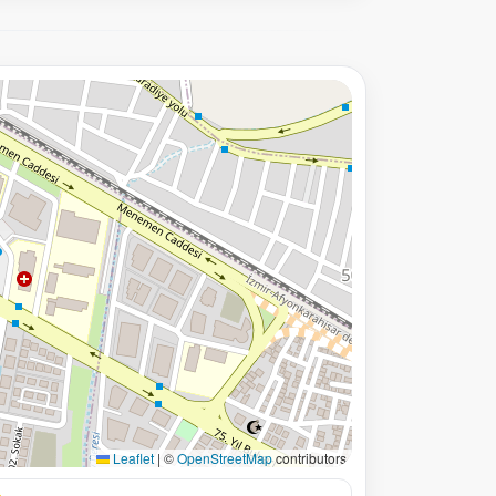
Leaflet
|
©
OpenStreetMap
contributors