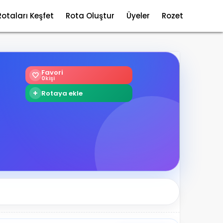
Rotaları Keşfet
Rota Oluştur
Üyeler
Rozet
Favori
🤍
0
kişi
+
Rotaya ekle