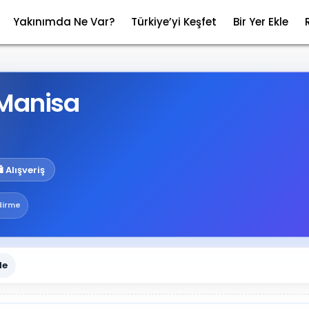
Yakınımda Ne Var?
Türkiye’yi Keşfet
Bir Yer Ekle
 Manisa
️ Alışveriş
dirme
le