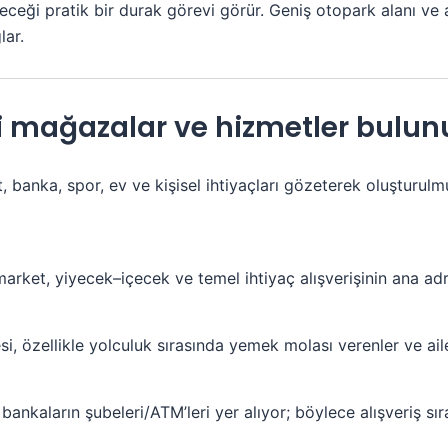
ileceği pratik bir durak görevi görür. Geniş otopark alanı ve
lar.
 mağazalar ve hizmetler bulun
banka, spor, ev ve kişisel ihtiyaçları gözeterek oluşturul
arket, yiyecek–içecek ve temel ihtiyaç alışverişinin ana a
i, özellikle yolculuk sırasında yemek molası verenler ve ailel
nkaların şubeleri/ATM’leri yer alıyor; böylece alışveriş sır