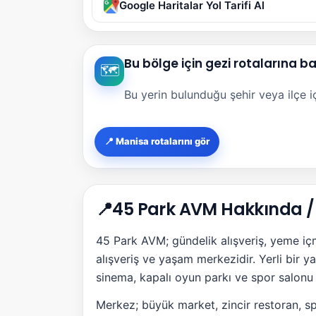
Google Haritalar Yol Tarifi Al
Bu bölge için gezi rotalarına b
🗺️
Bu yerin bulunduğu şehir veya ilçe içi
📍 Manisa rotalarını gör
📍
45 Park AVM Hakkında / 
45 Park AVM; gündelik alışveriş, yeme içm
alışveriş ve yaşam merkezidir. Yerli bir y
sinema, kapalı oyun parkı ve spor salonu g
Merkez; büyük market, zincir restoran, sp