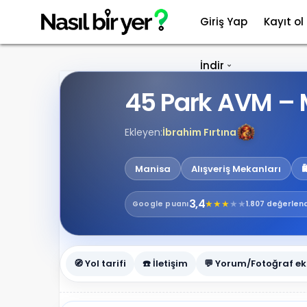
Giriş Yap
Kayıt ol
İndir
45 Park AVM –
Ekleyen:
İbrahim Fırtına
Manisa
Alışveriş Mekanları

3,4
★
★
★
★
★
Google
puanı
1.807 değerlen
🧭 Yol tarifi
☎️ İletişim
💬 Yorum/Fotoğraf ek