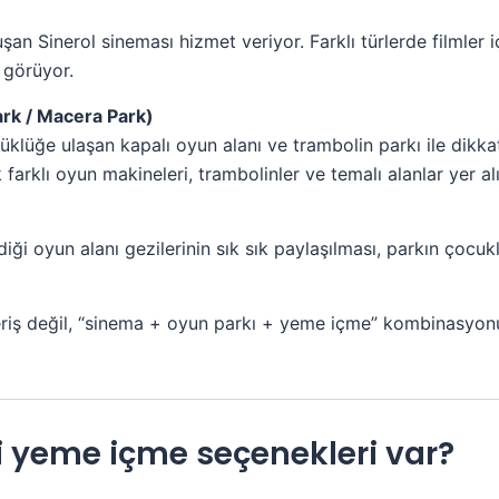
an Sinerol sineması hizmet veriyor. Farklı türlerde filmler i
 görüyor.
ark / Macera Park)
klüğe ulaşan kapalı oyun alanı ve trambolin parkı ile dikka
arklı oyun makineleri, trambolinler ve temalı alanlar yer alı
ği oyun alanı gezilerinin sık sık paylaşılması, parkın çocukl
eriş değil, “sinema + oyun parkı + yeme içme” kombinasyonu
 yeme içme seçenekleri var?