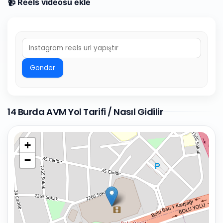
📹 Reels videosu ekle
Gönder
14 Burda AVM Yol Tarifi / Nasıl Gidilir
+
−