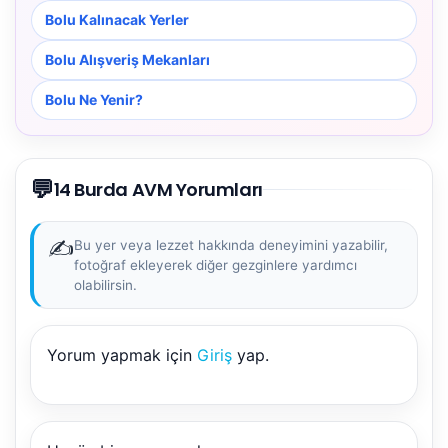
Bolu Kalınacak Yerler
Bolu Alışveriş Mekanları
Bolu Ne Yenir?
💬
14 Burda AVM Yorumları
✍️
Bu yer veya lezzet hakkında deneyimini yazabilir,
fotoğraf ekleyerek diğer gezginlere yardımcı
olabilirsin.
NBY Akıllı Asistan
Yorum yapmak için
Giriş
yap.
AI kullanmadan, sitedeki gerçek yerlerle akıllı rota
önerir.