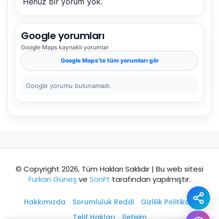
Henüz bir yorum yok.
Şehir / ilçe
Google yorumları
Google Maps
kaynaklı yorumlar
⭐ Popüler
🧭 Rehber
✨ İlk kez gelen
Google Maps
’te tüm yorumları gör
🏛️ Tarihi
🌿 Doğa
👨‍👩‍👧 Aile/Çocuk
Google yorumu bulunamadı.
🍽️ Lezzet
⚡ Kısa
🚶 Yürüyüş
🚗 Arabayla
📸 Fotoğraf
🍃 Sakin
☔ Yağmurlu
🗓️ Hafta sonu
₺ Ekonomik
Durak
© Copyright 2026, Tüm Hakları Saklıdır | Bu web sitesi
Furkan Güneş
ve
SonFt
tarafından yapılmıştır.
Akıllı rota öner
Hakkımızda
Sorumluluk Reddi
Gizlilik Politikası
Telif Hakları
İletişim