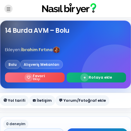
14 Burda AVM – Bolu
Ekleyen:
İbrahim Fırtına
Bolu
Alışveriş Mekanları
Favori
🤍
+
Rotaya ekle
0
kişi
🧭 Yol tarifi
☎️ İletişim
💬 Yorum/Fotoğraf ekle
0 deneyim