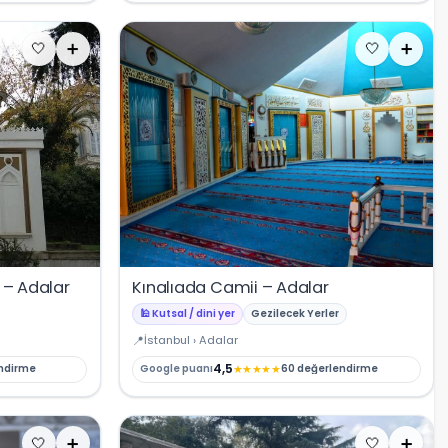
🤍
➕
🤍
➕
 – Adalar
Kınalıada Camii – Adalar
🕌 Kutsal / dini yer
Gezilecek Yerler
İstanbul › Adalar
4,5
★
★
★
★
★
ndirme
Google puanı
60 değerlendirme
🤍
➕
🤍
➕