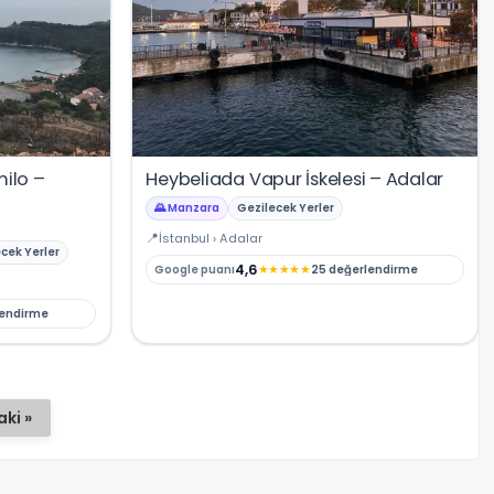
NBY Akıllı Asistan
AI kullanmadan, sitedeki gerçek yerlerle akıllı rota
önerir.
Şehir / ilçe
ilo –
Heybeliada Vapur İskelesi – Adalar
🌄 Manzara
Gezilecek Yerler
İstanbul › Adalar
⭐ Popüler
🧭 Rehber
✨ İlk kez gelen
ecek Yerler
4,6
★
★
★
★
★
Google puanı
25 değerlendirme
🏛️ Tarihi
🌿 Doğa
👨‍👩‍👧 Aile/Çocuk
lendirme
🍽️ Lezzet
⚡ Kısa
🚶 Yürüyüş
🚗 Arabayla
📸 Fotoğraf
🍃 Sakin
ki »
☔ Yağmurlu
🗓️ Hafta sonu
₺ Ekonomik
Durak