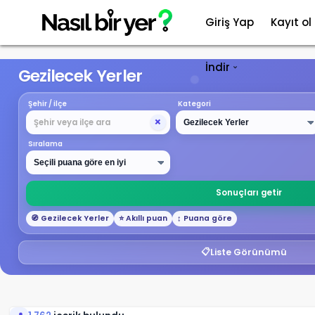
Giriş Yap
Kayıt ol
İndir
Gezilecek Yerler
Şehir / ilçe
Kategori
×
Sıralama
Sonuçları getir
🧭 Gezilecek Yerler
⭐ Akıllı puan
↕️ Puana göre
📋
Liste Görünümü