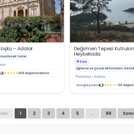
öşkü – Adalar
Değirmen Tepesi Kutrulom
Heybeliada
Gezilecek Yerler
🌳 Park
alar
Eğlence ve Çocuk Aktiviteleri, Gezil
4,5
★
★
★
★
★
309 değerlendirme
İstanbul › Adalar
4,3
★
★
★
★
★
Google puanı
55 değer
ceki
1
2
3
4
5
...
89
Sonra