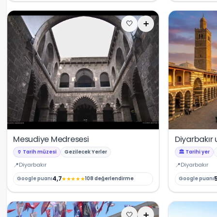
🤍
➕
Mesudiye Medresesi
Diyarbakır 
🏺 Tarih müzesi
Gezilecek Yerler
🏛️ Tarihi yer
Diyarbakır
Diyarbakır
4,7
5
★
★
★
★
★
Google puanı
108 değerlendirme
Google puanı
🤍
➕