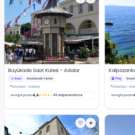
Büyükada Saat Kulesi – Adalar
Kalpazanka
🚶 Gezi
Gezilecek Yerler
🏖️ Plaj
Gezil
İstanbul › Adalar
İstanbul › Ad
4,4
★
★
★
★
★
Google puanı
45 değerlendirme
Google puanı
🤍
➕