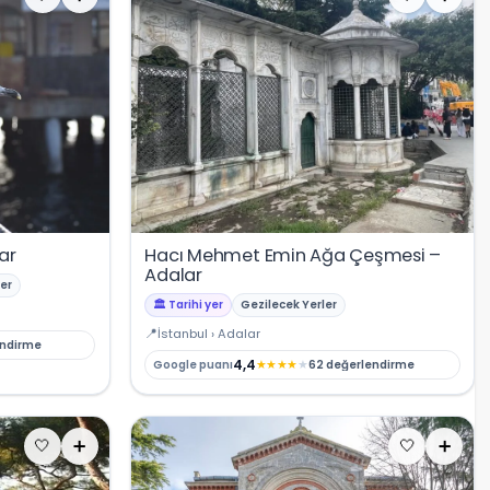
ar
Hacı Mehmet Emin Ağa Çeşmesi –
Adalar
er
🏛️ Tarihi yer
Gezilecek Yerler
İstanbul › Adalar
endirme
4,4
★
★
★
★
★
Google puanı
62 değerlendirme
🤍
➕
🤍
➕