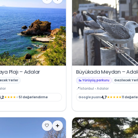
ya Plajı – Adalar
Büyükada Meydan – Adal
ecek Yerler
🥾 Yürüyüş parkuru
Gezilecek Yerl
alar
İstanbul › Adalar
4,2
4,7
★
★
★
★
★
★
★
★
★
★
51 değerlendirme
Google puanı
11 değerl
🤍
➕