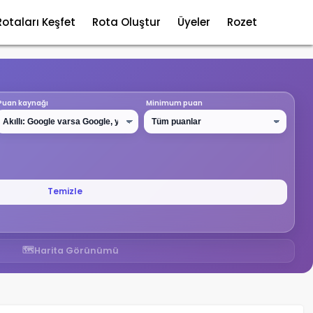
Rotaları Keşfet
Rota Oluştur
Üyeler
Rozet
Puan kaynağı
Minimum puan
Temizle
🗺️
Harita Görünümü