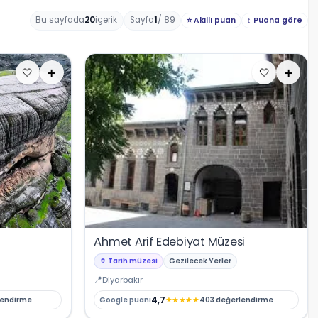
Bu sayfada
20
içerik
Sayfa
1
/ 89
⭐ Akıllı puan
↕️ Puana göre
🤍
➕
🤍
➕
Ahmet Arif Edebiyat Müzesi
🏺 Tarih müzesi
Gezilecek Yerler
Diyarbakır
4,7
★
★
★
★
★
lendirme
Google puanı
403 değerlendirme