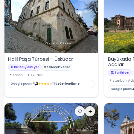
Halil Paşa Türbesi – Üsküdar
Büyükada 
Adalar
🕌 Kutsal / dini yer
Gezilecek Yerler
🏛️ Tarihi yer
İstanbul › Üsküdar
İstanbul › Ad
4,3
★
★
★
★
★
Google puanı
11 değerlendirme
Google puanı
🤍
➕