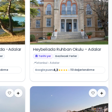
ada -Adalar
Heybeliada Ruhban Okulu – Adalar
er
🏛️ Tarihi yer
Gezilecek Yerler
İstanbul › Adalar
4,3
★
★
★
★
★
ndirme
Google puanı
113 değerlendirme
🤍
➕
🤍
➕