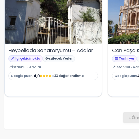
Heybeliada Sanatoryumu – Adalar
Con Paşa K
📍 İlgi çekici nokta
Gezilecek Yerler
🏛️ Tarihi yer
İstanbul › Adalar
İstanbul › Ad
4,0
★
★
★
★
★
Google puanı
33 değerlendirme
Google puanı
« Ön