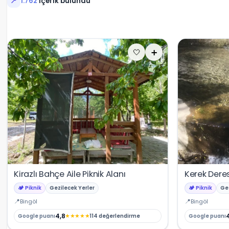
1.762
içerik bulundu
📍
🤍
➕
Kirazlı Bahçe Aile Piknik Alanı
Kerek Deres
🏕️ Piknik
Gezilecek Yerler
🏕️ Piknik
Gez
Bingöl
Bingöl
4,8
★
★
★
★
★
Google puanı
114 değerlendirme
Google puanı