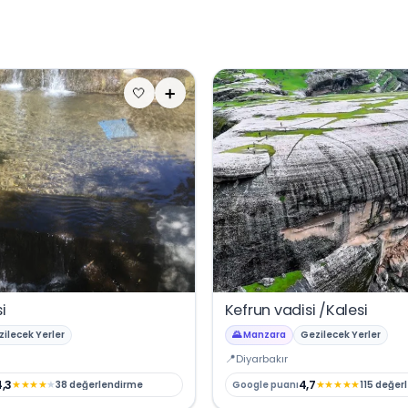
🤍
➕
i
Kefrun vadisi /Kalesi
ilecek Yerler
🌄 Manzara
Gezilecek Yerler
Diyarbakır
4,3
4,7
★
★
★
★
★
★
★
★
★
★
38 değerlendirme
Google puanı
115 değer