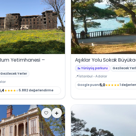
Rum Yetimhanesi –
Aşıklar Yolu Sokak Büyük
🥾 Yürüyüş parkuru
Gezilecek Yerl
Gezilecek Yerler
İstanbul › Adalar
alar
5,0
★
★
★
★
★
Google puanı
1 değerle
4,4
★
★
★
★
★
5.882 değerlendirme
🤍
➕