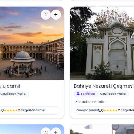
🤍
➕
ulu camii
Bahriye Nezareti Çeşmesi
Gezilecek Yerler
🏛️ Tarihi yer
Gezilecek Yerler
İstanbul › Adalar
,0
5,0
★
★
★
★
★
★
★
★
★
★
2 değerlendirme
Google puanı
2 değerle
🤍
➕