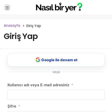
Anasayfa
Giriş Yap
Giriş Yap
Google ile devam et
veya
NBY Akıllı Asistan
Kullanıcı adı veya E-mail adresiniz
*
AI kullanmadan, sitedeki gerçek yerlerle akıllı rota
önerir.
Şifre
*