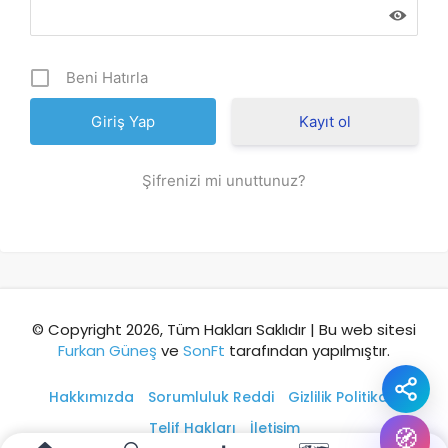
Şehir / ilçe
Beni Hatırla
⭐ Popüler
🧭 Rehber
✨ İlk kez gelen
Kayıt ol
🏛️ Tarihi
🌿 Doğa
👨‍👩‍👧 Aile/Çocuk
Şifrenizi mi unuttunuz?
🍽️ Lezzet
⚡ Kısa
🚶 Yürüyüş
🚗 Arabayla
📸 Fotoğraf
🍃 Sakin
☔ Yağmurlu
🗓️ Hafta sonu
₺ Ekonomik
Durak
© Copyright 2026, Tüm Hakları Saklıdır | Bu web sitesi
Furkan Güneş
ve
SonFt
tarafından yapılmıştır.
Akıllı rota öner
Hakkımızda
Sorumluluk Reddi
Gizlilik Politikası
Telif Hakları
İletişim
🧭