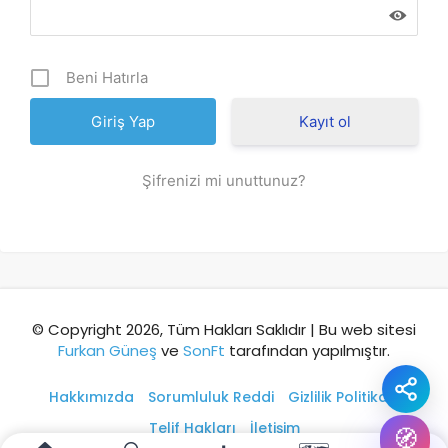
Şehir / ilçe
Beni Hatırla
⭐ Popüler
🧭 Rehber
✨ İlk kez gelen
Kayıt ol
🏛️ Tarihi
🌿 Doğa
👨‍👩‍👧 Aile/Çocuk
Şifrenizi mi unuttunuz?
🍽️ Lezzet
⚡ Kısa
🚶 Yürüyüş
🚗 Arabayla
📸 Fotoğraf
🍃 Sakin
☔ Yağmurlu
🗓️ Hafta sonu
₺ Ekonomik
Durak
© Copyright 2026, Tüm Hakları Saklıdır | Bu web sitesi
Furkan Güneş
ve
SonFt
tarafından yapılmıştır.
Akıllı rota öner
Hakkımızda
Sorumluluk Reddi
Gizlilik Politikası
Telif Hakları
İletişim
🧭