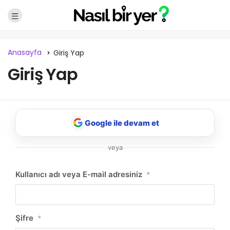
Anasayfa
Giriş Yap
Giriş Yap
Google ile devam et
veya
NBY Akıllı Asistan
Kullanıcı adı veya E-mail adresiniz
*
AI kullanmadan, sitedeki gerçek yerlerle akıllı rota
önerir.
Şifre
*