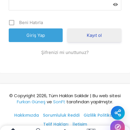
Şehir / ilçe
Beni Hatırla
⭐ Popüler
🧭 Rehber
✨ İlk kez gelen
Kayıt ol
🏛️ Tarihi
🌿 Doğa
👨‍👩‍👧 Aile/Çocuk
Şifrenizi mi unuttunuz?
🍽️ Lezzet
⚡ Kısa
🚶 Yürüyüş
🚗 Arabayla
📸 Fotoğraf
🍃 Sakin
☔ Yağmurlu
🗓️ Hafta sonu
₺ Ekonomik
Durak
© Copyright 2026, Tüm Hakları Saklıdır | Bu web sitesi
Furkan Güneş
ve
SonFt
tarafından yapılmıştır.
Akıllı rota öner
Hakkımızda
Sorumluluk Reddi
Gizlilik Politikası
Telif Hakları
İletişim
🧭