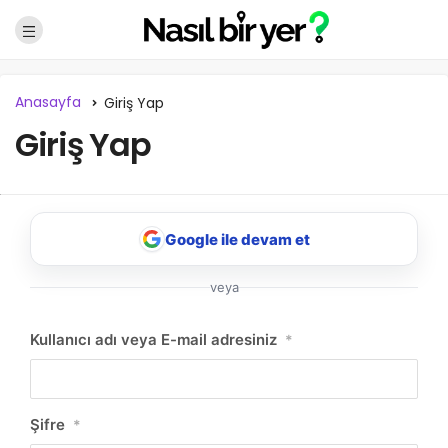
Anasayfa
Giriş Yap
Giriş Yap
Google ile devam et
veya
NBY Akıllı Asistan
Kullanıcı adı veya E-mail adresiniz
*
AI kullanmadan, sitedeki gerçek yerlerle akıllı rota
önerir.
Şifre
*