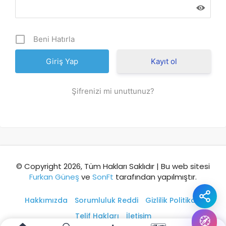
Şehir / ilçe
Beni Hatırla
⭐ Popüler
🧭 Rehber
✨ İlk kez gelen
Kayıt ol
🏛️ Tarihi
🌿 Doğa
👨‍👩‍👧 Aile/Çocuk
Şifrenizi mi unuttunuz?
🍽️ Lezzet
⚡ Kısa
🚶 Yürüyüş
🚗 Arabayla
📸 Fotoğraf
🍃 Sakin
☔ Yağmurlu
🗓️ Hafta sonu
₺ Ekonomik
Durak
© Copyright 2026, Tüm Hakları Saklıdır | Bu web sitesi
Furkan Güneş
ve
SonFt
tarafından yapılmıştır.
Akıllı rota öner
Hakkımızda
Sorumluluk Reddi
Gizlilik Politikası
Telif Hakları
İletişim
🧭