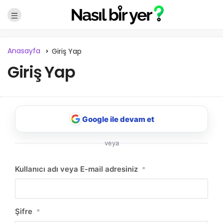
Anasayfa
Giriş Yap
Giriş Yap
Google ile devam et
veya
NBY Akıllı Asistan
Kullanıcı adı veya E-mail adresiniz
*
AI kullanmadan, sitedeki gerçek yerlerle akıllı rota
önerir.
Şifre
*