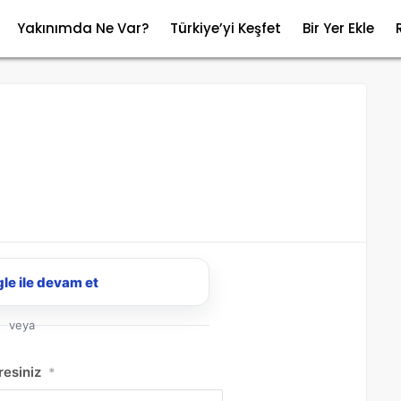
Yakınımda Ne Var?
Türkiye’yi Keşfet
Bir Yer Ekle
le ile devam et
veya
resiniz
*