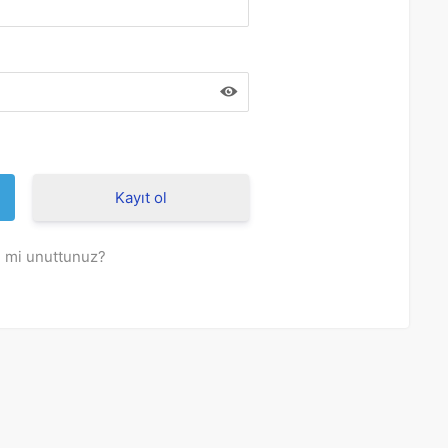
Kayıt ol
i mi unuttunuz?