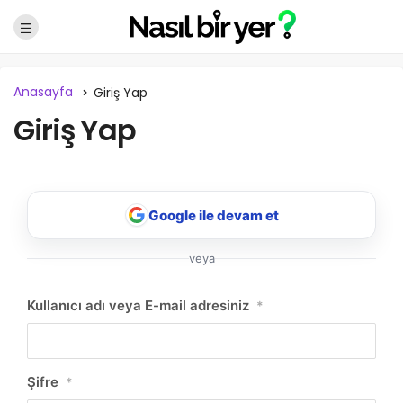
Anasayfa
Giriş Yap
Giriş Yap
Google ile devam et
veya
NBY Akıllı Asistan
Kullanıcı adı veya E-mail adresiniz
*
AI kullanmadan, sitedeki gerçek yerlerle akıllı rota
önerir.
Şifre
*