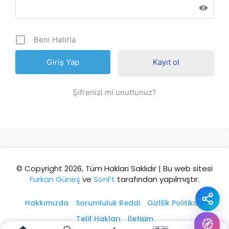
Şehir / ilçe
Beni Hatırla
⭐ Popüler
🧭 Rehber
✨ İlk kez gelen
Kayıt ol
🏛️ Tarihi
🌿 Doğa
👨‍👩‍👧 Aile/Çocuk
Şifrenizi mi unuttunuz?
🍽️ Lezzet
⚡ Kısa
🚶 Yürüyüş
🚗 Arabayla
📸 Fotoğraf
🍃 Sakin
☔ Yağmurlu
🗓️ Hafta sonu
₺ Ekonomik
Durak
© Copyright 2026, Tüm Hakları Saklıdır | Bu web sitesi
Furkan Güneş
ve
SonFt
tarafından yapılmıştır.
Akıllı rota öner
Hakkımızda
Sorumluluk Reddi
Gizlilik Politikası
Telif Hakları
İletişim
🧭