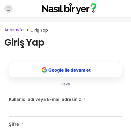
Anasayfa
Giriş Yap
Giriş Yap
Google ile devam et
veya
NBY Akıllı Asistan
Kullanıcı adı veya E-mail adresiniz
*
AI kullanmadan, sitedeki gerçek yerlerle akıllı rota
önerir.
Şifre
*