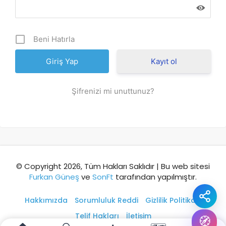
Şehir / ilçe
Beni Hatırla
⭐ Popüler
🧭 Rehber
✨ İlk kez gelen
Kayıt ol
🏛️ Tarihi
🌿 Doğa
👨‍👩‍👧 Aile/Çocuk
Şifrenizi mi unuttunuz?
🍽️ Lezzet
⚡ Kısa
🚶 Yürüyüş
🚗 Arabayla
📸 Fotoğraf
🍃 Sakin
☔ Yağmurlu
🗓️ Hafta sonu
₺ Ekonomik
Durak
© Copyright 2026, Tüm Hakları Saklıdır | Bu web sitesi
Furkan Güneş
ve
SonFt
tarafından yapılmıştır.
Akıllı rota öner
Hakkımızda
Sorumluluk Reddi
Gizlilik Politikası
Telif Hakları
İletişim
🧭