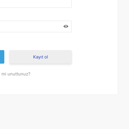
Kayıt ol
i mi unuttunuz?