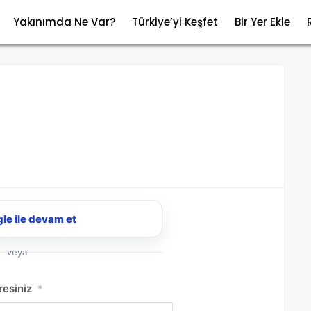
Yakınımda Ne Var?
Türkiye’yi Keşfet
Bir Yer Ekle
le ile devam et
veya
resiniz
*