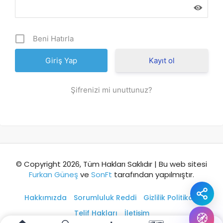
Şehir / ilçe
Beni Hatırla
⭐ Popüler
🧭 Rehber
✨ İlk kez gelen
Kayıt ol
🏛️ Tarihi
🌿 Doğa
👨‍👩‍👧 Aile/Çocuk
Şifrenizi mi unuttunuz?
🍽️ Lezzet
⚡ Kısa
🚶 Yürüyüş
🚗 Arabayla
📸 Fotoğraf
🍃 Sakin
☔ Yağmurlu
🗓️ Hafta sonu
₺ Ekonomik
Durak
© Copyright 2026, Tüm Hakları Saklıdır | Bu web sitesi
Furkan Güneş
ve
SonFt
tarafından yapılmıştır.
Akıllı rota öner
Hakkımızda
Sorumluluk Reddi
Gizlilik Politikası
Telif Hakları
İletişim
🧭