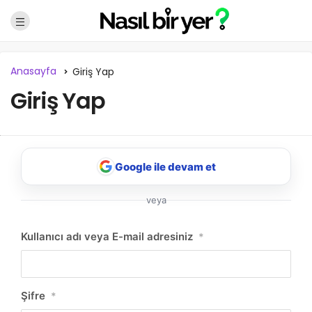
Anasayfa
Giriş Yap
Giriş Yap
Google ile devam et
veya
NBY Akıllı Asistan
Kullanıcı adı veya E-mail adresiniz
*
AI kullanmadan, sitedeki gerçek yerlerle akıllı rota
önerir.
Şifre
*