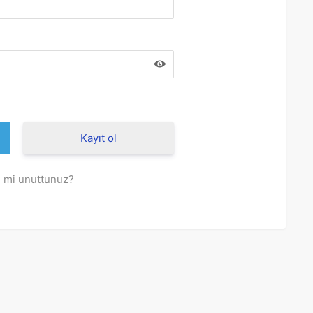
Kayıt ol
i mi unuttunuz?