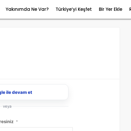
Yakınımda Ne Var?
Türkiye’yi Keşfet
Bir Yer Ekle
le ile devam et
veya
resiniz
*