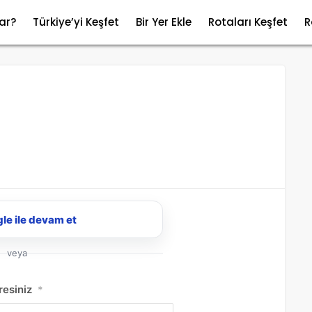
ar?
Türkiye’yi Keşfet
Bir Yer Ekle
Rotaları Keşfet
R
le ile devam et
veya
resiniz
*