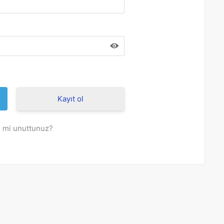
Kayıt ol
i mi unuttunuz?