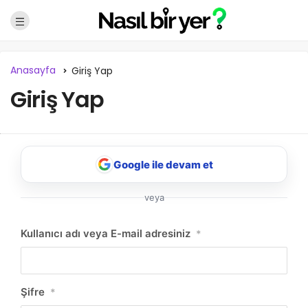
Anasayfa
Giriş Yap
Giriş Yap
Google ile devam et
veya
NBY Akıllı Asistan
Kullanıcı adı veya E-mail adresiniz
*
AI kullanmadan, sitedeki gerçek yerlerle akıllı rota
önerir.
Şifre
*