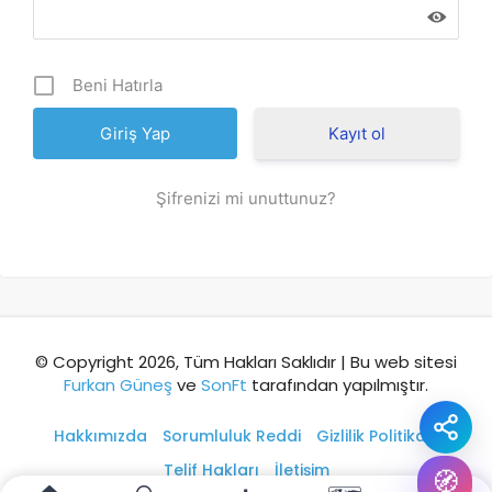
Şehir / ilçe
Beni Hatırla
⭐ Popüler
🧭 Rehber
✨ İlk kez gelen
Kayıt ol
🏛️ Tarihi
🌿 Doğa
👨‍👩‍👧 Aile/Çocuk
Şifrenizi mi unuttunuz?
🍽️ Lezzet
⚡ Kısa
🚶 Yürüyüş
🚗 Arabayla
📸 Fotoğraf
🍃 Sakin
☔ Yağmurlu
🗓️ Hafta sonu
₺ Ekonomik
Durak
© Copyright 2026, Tüm Hakları Saklıdır | Bu web sitesi
Furkan Güneş
ve
SonFt
tarafından yapılmıştır.
Akıllı rota öner
Hakkımızda
Sorumluluk Reddi
Gizlilik Politikası
Telif Hakları
İletişim
🧭