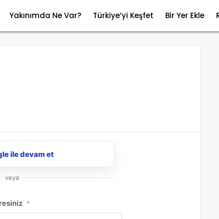
Yakınımda Ne Var?
Türkiye’yi Keşfet
Bir Yer Ekle
le ile devam et
veya
resiniz
*