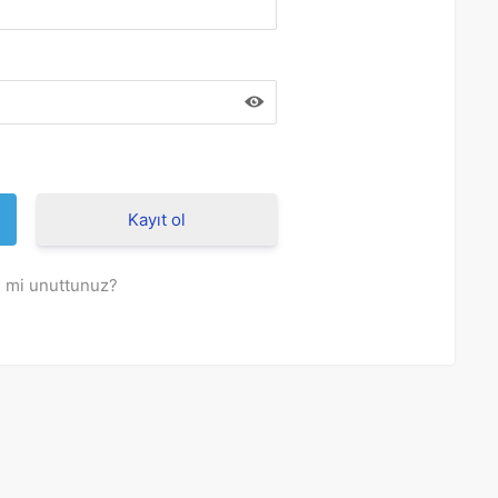
Kayıt ol
i mi unuttunuz?